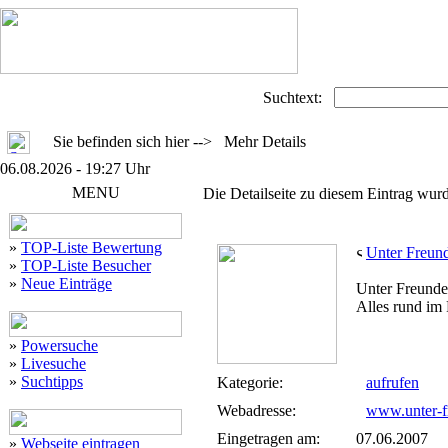
Suchtext:
Sie befinden sich hier --> Mehr Details
06.08.2026 - 19:27 Uhr
MENU
Die Detailseite zu diesem Eintrag wurd
»
TOP-Liste Bewertung
Unter Freun
»
TOP-Liste Besucher
»
Neue Einträge
Unter Freunde
Alles rund im
»
Powersuche
»
Livesuche
»
Suchtipps
Kategorie:
aufrufen
Webadresse:
www.unter-f
Eingetragen am:
07.06.2007
»
Webseite eintragen