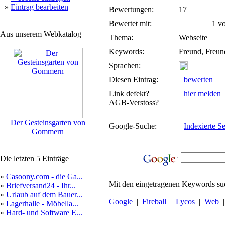
»
Eintrag bearbeiten
Bewertungen:
17
Bewertet mit:
1 von
Aus unserem Webkatalog
Thema:
Webseite
Keywords:
Freund, Freun
Sprachen:
Diesen Eintrag:
bewerten
Link defekt?
hier melden
AGB-Verstoss?
Der Gesteinsgarten von
Google-Suche:
Indexierte Se
Gommern
Die letzten 5 Einträge
»
Casoony.com - die Ga...
Mit den eingetragenen Keywords suc
»
Briefversand24 - Ihr...
»
Urlaub auf dem Bauer...
Google
|
Fireball
|
Lycos
|
Web
»
Lagerhalle - Möbella...
»
Hard- und Software E...