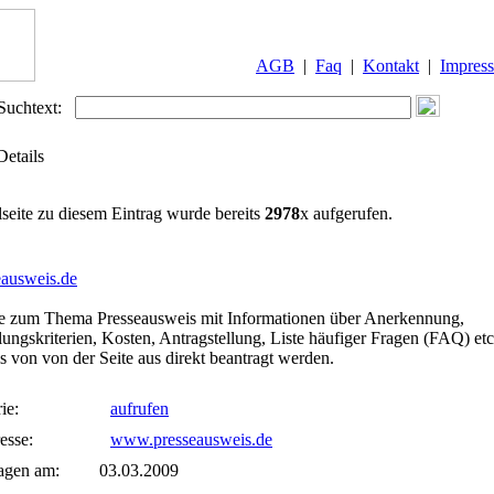
AGB
|
Faq
|
Kontakt
|
Impres
Suchtext:
Details
lseite zu diesem Eintrag wurde bereits
2978
x aufgerufen.
eausweis.de
te zum Thema Presseausweis mit Informationen über Anerkennung,
lungskriterien, Kosten, Antragstellung, Liste häufiger Fragen (FAQ) et
 von von der Seite aus direkt beantragt werden.
ie:
aufrufen
esse:
www.presseausweis.de
agen am:
03.03.2009