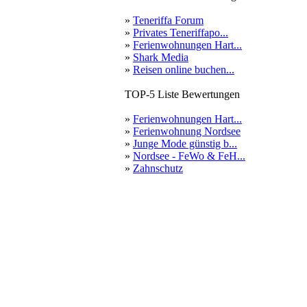
»
Teneriffa Forum
»
Privates Teneriffapo...
»
Ferienwohnungen Hart...
»
Shark Media
»
Reisen online buchen...
TOP-5 Liste Bewertungen
»
Ferienwohnungen Hart...
»
Ferienwohnung Nordsee
»
Junge Mode günstig b...
»
Nordsee - FeWo & FeH...
»
Zahnschutz