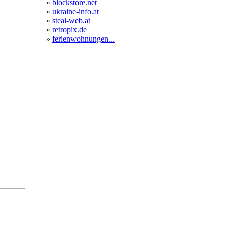
»
blockstore.net
»
ukraine-info.at
»
steal-web.at
»
retropix.de
»
ferienwohnungen...