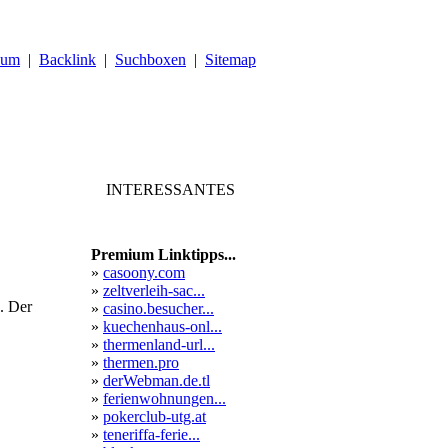
sum
|
Backlink
|
Suchboxen
|
Sitemap
INTERESSANTES
Premium Linktipps...
»
casoony.com
»
zeltverleih-sac...
c. Der
»
casino.besucher...
»
kuechenhaus-onl...
»
thermenland-url...
»
thermen.pro
»
derWebman.de.tl
»
ferienwohnungen...
»
pokerclub-utg.at
»
teneriffa-ferie...