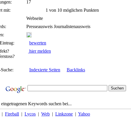
ungen:
17
t mit:
1 von 10 möglichen Punkten
Webseite
ds:
Presseausweis Journalistenausweis
n:
Eintrag:
bewerten
fekt?
hier melden
rstoss?
-Suche:
Indexierte Seiten
Backlinks
 eingetragenen Keywords suchen bei...
|
Fireball
|
Lycos
|
Web
|
Linkzone
|
Yahoo