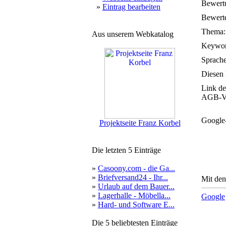
Bewert
»
Eintrag bearbeiten
Bewerte
Thema:
Aus unserem Webkatalog
Keywor
Sprache
Diesen 
Link de
AGB-Ve
Google
Projektseite Franz Korbel
Die letzten 5 Einträge
»
Casoony.com - die Ga...
»
Briefversand24 - Ihr...
Mit den
»
Urlaub auf dem Bauer...
»
Lagerhalle - Möbella...
Google
»
Hard- und Software E...
Die 5 beliebtesten Einträge