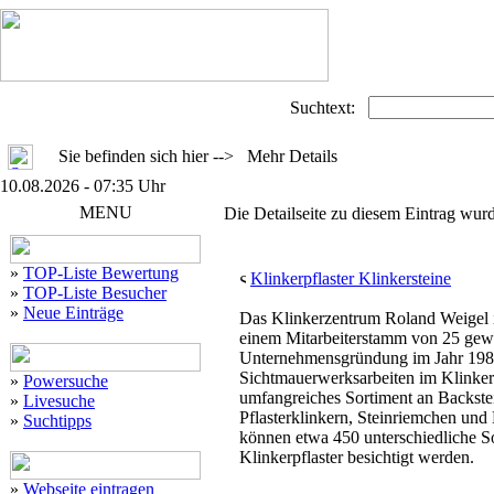
Suchtext:
Sie befinden sich hier --> Mehr Details
10.08.2026 - 07:35 Uhr
MENU
Die Detailseite zu diesem Eintrag wurd
»
TOP-Liste Bewertung
Klinkerpflaster Klinkersteine
»
TOP-Liste Besucher
»
Neue Einträge
Das Klinkerzentrum Roland Weigel in
einem Mitarbeiterstamm von 25 gewe
Unternehmensgründung im Jahr 1989 
Sichtmauerwerksarbeiten im Klinkerb
»
Powersuche
umfangreiches Sortiment an Backstei
»
Livesuche
Pflasterklinkern, Steinriemchen und
»
Suchtipps
können etwa 450 unterschiedliche S
Klinkerpflaster besichtigt werden.
»
Webseite eintragen