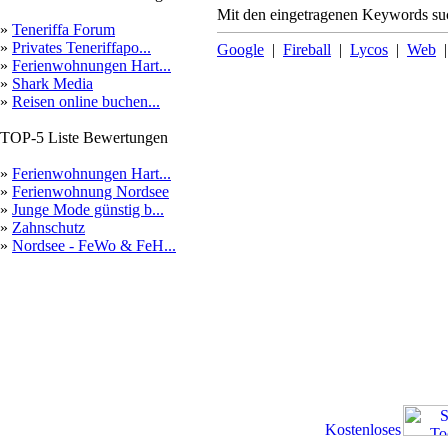
Mit den eingetragenen Keywords suc
»
Teneriffa Forum
»
Privates Teneriffapo...
Google
|
Fireball
|
Lycos
|
Web
»
Ferienwohnungen Hart...
»
Shark Media
»
Reisen online buchen...
TOP-5 Liste Bewertungen
»
Ferienwohnungen Hart...
»
Ferienwohnung Nordsee
»
Junge Mode günstig b...
»
Zahnschutz
»
Nordsee - FeWo & FeH...