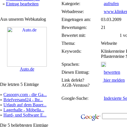
Kategorie:
aufrufen
»
Eintrag bearbeiten
Webadresse:
www.klinker
Aus unserem Webkatalog
Eingetragen am:
03.03.2009
Bewertungen:
21
Bewertet mit:
1 von
Thema:
Webseite
Keywords:
Klinkersteine 
Pflastersteine
Sprachen:
Auto.de
Diesen Eintrag:
bewerten
Link defekt?
hier melden
Die letzten 5 Einträge
AGB-Verstoss?
»
Casoony.com - die Ga...
Google-Suche:
Indexierte Se
»
Briefversand24 - Ihr...
»
Urlaub auf dem Bauer...
»
Lagerhalle - Möbella...
»
Hard- und Software E...
Die 5 beliebtesten Einträge