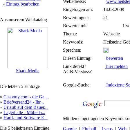
Webadresse:
www.heilstei
»
Eintrag bearbeiten
Eingetragen am:
14.03.2009
Bewertungen:
21
Aus unserem Webkatalog
Bewertet mit:
1 von
Thema:
Webseite
Keywords:
Heilsteine Gö
Sprachen:
Diesen Eintrag:
bewerten
Link defekt?
hier melden
Shark Media
AGB-Verstoss?
Google-Suche:
Indexierte Se
Die letzten 5 Einträge
»
Casoony.com - die Ga...
»
Briefversand24 - Ihr...
»
Urlaub auf dem Bauer...
»
Lagerhalle - Möbella...
»
Hard- und Software E...
Mit den eingetragenen Keywords suc
Die 5 beliebtesten Einträge
Google
|
Fireball
|
Lycos
|
Web