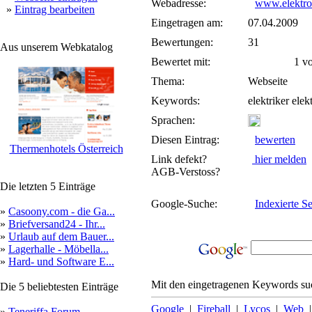
Webadresse:
www.elektrot
»
Eintrag bearbeiten
Eingetragen am:
07.04.2009
Bewertungen:
31
Aus unserem Webkatalog
Bewertet mit:
1 von
Thema:
Webseite
Keywords:
elektriker elek
Sprachen:
Diesen Eintrag:
bewerten
Thermenhotels Österreich
Link defekt?
hier melden
AGB-Verstoss?
Die letzten 5 Einträge
Google-Suche:
Indexierte Se
»
Casoony.com - die Ga...
»
Briefversand24 - Ihr...
»
Urlaub auf dem Bauer...
»
Lagerhalle - Möbella...
»
Hard- und Software E...
Mit den eingetragenen Keywords suc
Die 5 beliebtesten Einträge
Google
|
Fireball
|
Lycos
|
Web
»
Teneriffa Forum