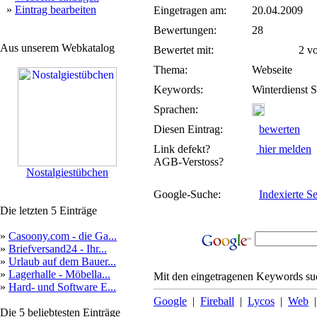
»
Eintrag bearbeiten
Eingetragen am:
20.04.2009
Bewertungen:
28
Aus unserem Webkatalog
Bewertet mit:
2 von
Thema:
Webseite
Keywords:
Winterdienst 
Sprachen:
Diesen Eintrag:
bewerten
Link defekt?
hier melden
AGB-Verstoss?
Nostalgiestübchen
Google-Suche:
Indexierte Se
Die letzten 5 Einträge
»
Casoony.com - die Ga...
»
Briefversand24 - Ihr...
»
Urlaub auf dem Bauer...
»
Lagerhalle - Möbella...
Mit den eingetragenen Keywords suc
»
Hard- und Software E...
Google
|
Fireball
|
Lycos
|
Web
Die 5 beliebtesten Einträge