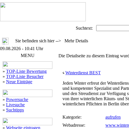
Suchtext:
Sie befinden sich hier --> Mehr Details
09.08.2026 - 10:41 Uhr
MENU
Die Detailseite zu diesem Eintrag wurd
»
TOP-Liste Bewertung
Winterdienst BEST
»
TOP-Liste Besucher
»
Neue Einträge
Jeden Winter erfreut der Winterdiens
und kompetenter Spezialist und Part
und den Streudienst zur Verfügung st
von ihrer winterlichen Räum- und Stre
»
Powersuche
winterlichen Pflichten in Berlin übe
»
Livesuche
»
Suchtipps
Kategorie:
aufrufen
Webadresse:
www.winterd
»
Webseite eintragen