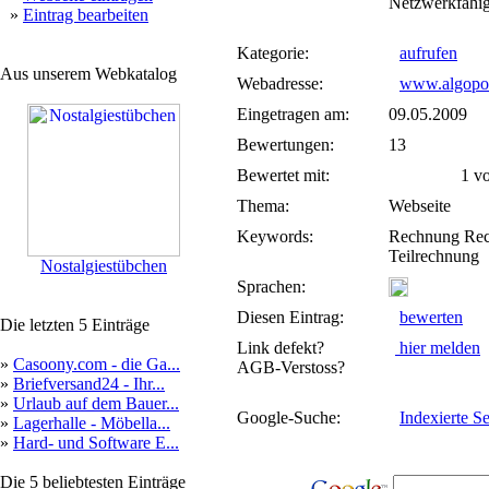
Netzwerkfähig
»
Eintrag bearbeiten
Kategorie:
aufrufen
Aus unserem Webkatalog
Webadresse:
www.algopoi
Eingetragen am:
09.05.2009
Bewertungen:
13
Bewertet mit:
1 von
Thema:
Webseite
Keywords:
Rechnung Rec
Teilrechnung
Nostalgiestübchen
Sprachen:
Diesen Eintrag:
bewerten
Die letzten 5 Einträge
Link defekt?
hier melden
»
Casoony.com - die Ga...
AGB-Verstoss?
»
Briefversand24 - Ihr...
»
Urlaub auf dem Bauer...
Google-Suche:
Indexierte Se
»
Lagerhalle - Möbella...
»
Hard- und Software E...
Die 5 beliebtesten Einträge