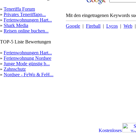
»
Teneriffa Forum
»
Privates Teneriffapo...
Mit den eingetragenen Keywords suc
»
Ferienwohnungen Hart...
»
Shark Media
Google
|
Fireball
|
Lycos
|
Web
»
Reisen online buchen...
TOP-5 Liste Bewertungen
»
Ferienwohnungen Hart...
»
Ferienwohnung Nordsee
»
Junge Mode günstig b...
»
Zahnschutz
»
Nordsee - FeWo & FeH...