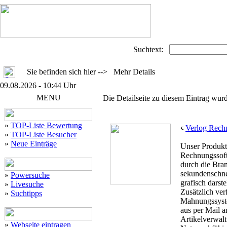
Suchtext:
Sie befinden sich hier --> Mehr Details
09.08.2026 - 10:44 Uhr
MENU
Die Detailseite zu diesem Eintrag wurd
»
TOP-Liste Bewertung
Verlog Rech
»
TOP-Liste Besucher
»
Neue Einträge
Unser Produkt 
Rechnungssoft
durch die Bra
sekundenschnel
»
Powersuche
grafisch darste
»
Livesuche
Zusätzlich ver
»
Suchtipps
Mahnungssyst
aus per Mail 
Artikelverwal
»
Webseite eintragen