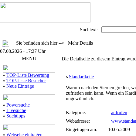
Suchtext:
Sie befinden sich hier --> Mehr Details
07.08.2026 - 17:27 Uhr
MENU
Die Detailseite zu diesem Eintrag wurd
»
TOP-Liste Bewertung
Standartkette
»
TOP-Liste Besucher
»
Neue Einträge
Warum nach den Sternen greifen, we
zufrieden sein kann. Wenn ein Kardin
ungewöhnlich.
»
Powersuche
»
Livesuche
Kategorie:
aufrufen
»
Suchtipps
Webadresse:
www.standar
Eingetragen am:
10.05.2009
»
Webseite eintragen