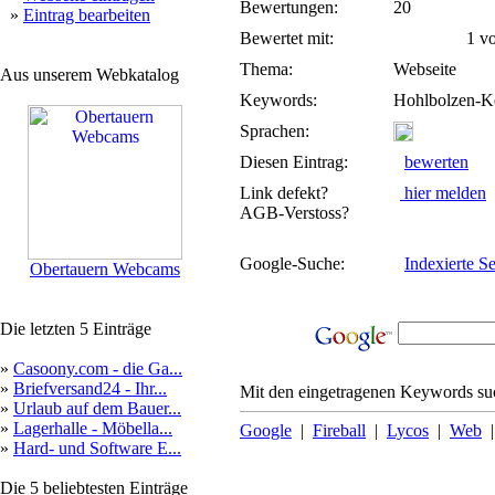
Bewertungen:
20
»
Eintrag bearbeiten
Bewertet mit:
1 von
Thema:
Webseite
Aus unserem Webkatalog
Keywords:
Hohlbolzen-Ke
Sprachen:
Diesen Eintrag:
bewerten
Link defekt?
hier melden
AGB-Verstoss?
Google-Suche:
Indexierte Se
Obertauern Webcams
Die letzten 5 Einträge
»
Casoony.com - die Ga...
»
Briefversand24 - Ihr...
Mit den eingetragenen Keywords suc
»
Urlaub auf dem Bauer...
»
Lagerhalle - Möbella...
Google
|
Fireball
|
Lycos
|
Web
»
Hard- und Software E...
Die 5 beliebtesten Einträge