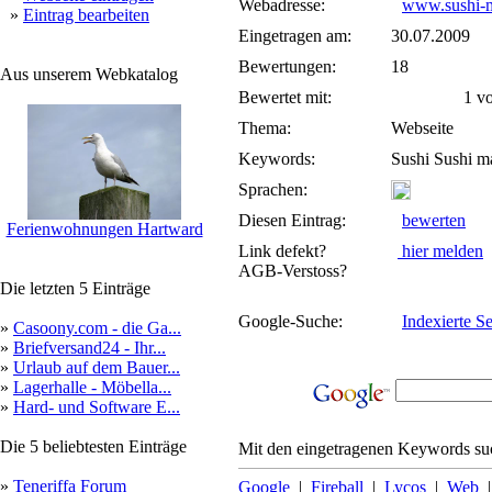
Webadresse:
www.sushi-
»
Eintrag bearbeiten
Eingetragen am:
30.07.2009
Bewertungen:
18
Aus unserem Webkatalog
Bewertet mit:
1 von
Thema:
Webseite
Keywords:
Sushi Sushi m
Sprachen:
Diesen Eintrag:
bewerten
Ferienwohnungen Hartward
Link defekt?
hier melden
AGB-Verstoss?
Die letzten 5 Einträge
Google-Suche:
Indexierte Se
»
Casoony.com - die Ga...
»
Briefversand24 - Ihr...
»
Urlaub auf dem Bauer...
»
Lagerhalle - Möbella...
»
Hard- und Software E...
Die 5 beliebtesten Einträge
Mit den eingetragenen Keywords suc
»
Teneriffa Forum
Google
|
Fireball
|
Lycos
|
Web