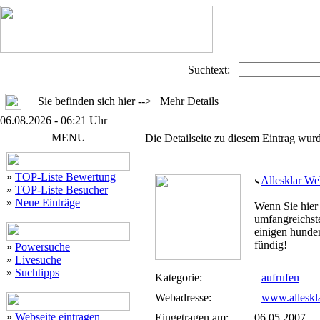
Suchtext:
Sie befinden sich hier --> Mehr Details
06.08.2026 - 06:21 Uhr
MENU
Die Detailseite zu diesem Eintrag wurd
»
TOP-Liste Bewertung
Allesklar We
»
TOP-Liste Besucher
»
Neue Einträge
Wenn Sie hier *
umfangreichst
einigen hunder
fündig!
»
Powersuche
»
Livesuche
»
Suchtipps
Kategorie:
aufrufen
Webadresse:
www.alleskla
»
Webseite eintragen
Eingetragen am:
06.05.2007