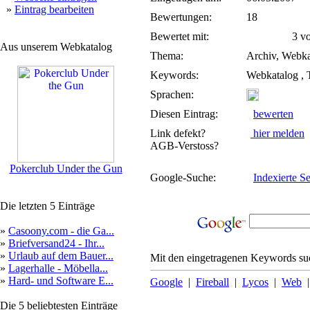
»
Eintrag bearbeiten
Bewertungen:
18
Bewertet mit:
3 von
Aus unserem Webkatalog
Thema:
Archiv, Webka
Keywords:
Webkatalog , T
Sprachen:
Diesen Eintrag:
bewerten
Link defekt?
hier melden
AGB-Verstoss?
Pokerclub Under the Gun
Google-Suche:
Indexierte Se
Die letzten 5 Einträge
»
Casoony.com - die Ga...
»
Briefversand24 - Ihr...
»
Urlaub auf dem Bauer...
Mit den eingetragenen Keywords suc
»
Lagerhalle - Möbella...
»
Hard- und Software E...
Google
|
Fireball
|
Lycos
|
Web
Die 5 beliebtesten Einträge