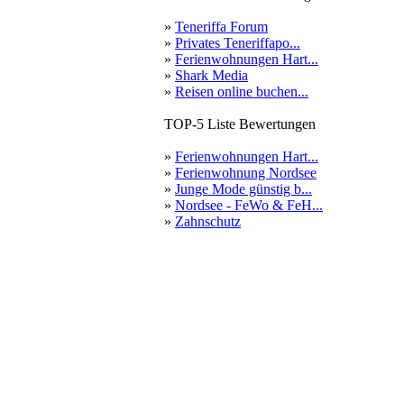
»
Teneriffa Forum
»
Privates Teneriffapo...
»
Ferienwohnungen Hart...
»
Shark Media
»
Reisen online buchen...
TOP-5 Liste Bewertungen
»
Ferienwohnungen Hart...
»
Ferienwohnung Nordsee
»
Junge Mode günstig b...
»
Nordsee - FeWo & FeH...
»
Zahnschutz