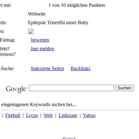
t mit:
1 von 10 möglichen Punkten
Webseite
ds:
Epilepsie Teneriffa unser Baby
n:
Eintrag:
bewerten
fekt?
hier melden
rstoss?
-Suche:
Indexierte Seiten
Backlinks
 eingetragenen Keywords suchen bei...
|
Fireball
|
Lycos
|
Web
|
Linkzone
|
Yahoo