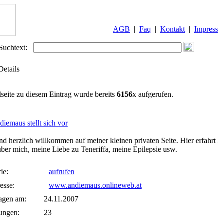
AGB
|
Faq
|
Kontakt
|
Impres
Suchtext:
Details
lseite zu diesem Eintrag wurde bereits
6156
x aufgerufen.
iemaus stellt sich vor
nd herzlich willkommen auf meiner kleinen privaten Seite. Hier erfahrt 
ber mich, meine Liebe zu Teneriffa, meine Epilepsie usw.
ie:
aufrufen
esse:
www.andiemaus.onlineweb.at
agen am:
24.11.2007
ungen:
23