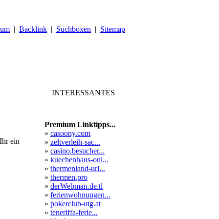
sum
|
Backlink
|
Suchboxen
|
Sitemap
INTERESSANTES
Premium Linktipps...
»
casoony.com
Ihr ein
»
zeltverleih-sac...
»
casino.besucher...
»
kuechenhaus-onl...
»
thermenland-url...
»
thermen.pro
»
derWebman.de.tl
»
ferienwohnungen...
»
pokerclub-utg.at
»
teneriffa-ferie...