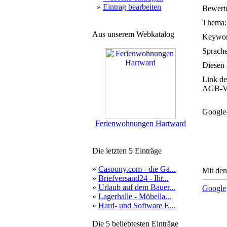
»
Eintrag bearbeiten
Bewerte
Thema:
Aus unserem Webkatalog
Keywor
Sprache
Diesen 
Link de
AGB-Ve
Google
Ferienwohnungen Hartward
Die letzten 5 Einträge
»
Casoony.com - die Ga...
Mit den
»
Briefversand24 - Ihr...
»
Urlaub auf dem Bauer...
Google
»
Lagerhalle - Möbella...
»
Hard- und Software E...
Die 5 beliebtesten Einträge