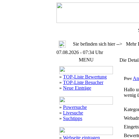
Sie befinden sich hier --> Mehr 
07.08.2026 - 07:34 Uhr
MENU
Die Detai
»
TOP-Liste Bewertung
And
»
TOP-Liste Besucher
»
Neue Einträge
Hallo u
wenig ü
»
Powersuche
Kategor
»
Livesuche
Webadr
»
Suchtipps
Eingetr
Bewert
»
Webseite eintragen