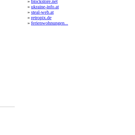
»
blockstore.net
»
ukraine-info.at
»
steal-web.at
»
retropix.de
»
ferienwohnungen...