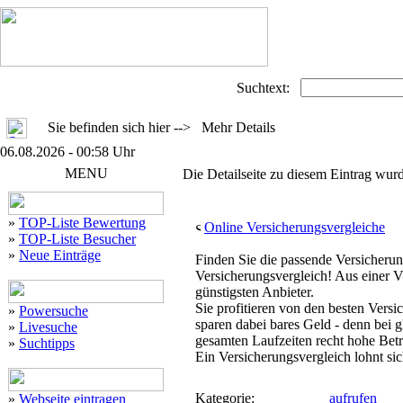
Suchtext:
Sie befinden sich hier --> Mehr Details
06.08.2026 - 00:58 Uhr
MENU
Die Detailseite zu diesem Eintrag wurd
»
TOP-Liste Bewertung
Online Versicherungsvergleiche
»
TOP-Liste Besucher
»
Neue Einträge
Finden Sie die passende Versicherun
Versicherungsvergleich! Aus einer Vi
günstigsten Anbieter.
Sie profitieren von den besten Versi
»
Powersuche
sparen dabei bares Geld - denn bei gl
»
Livesuche
gesamten Laufzeiten recht hohe Betr
»
Suchtipps
Ein Versicherungsvergleich lohnt sic
Kategorie:
aufrufen
»
Webseite eintragen