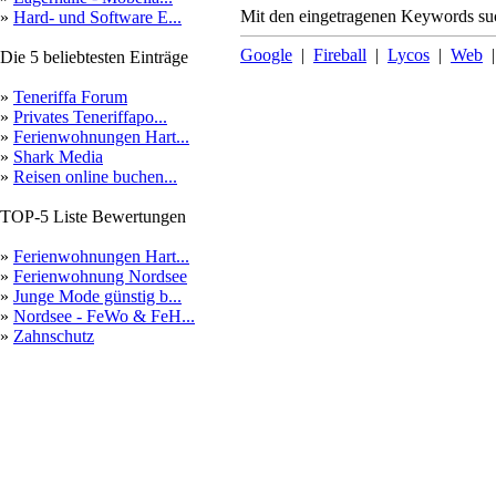
Mit den eingetragenen Keywords suc
»
Hard- und Software E...
Google
|
Fireball
|
Lycos
|
Web
Die 5 beliebtesten Einträge
»
Teneriffa Forum
»
Privates Teneriffapo...
»
Ferienwohnungen Hart...
»
Shark Media
»
Reisen online buchen...
TOP-5 Liste Bewertungen
»
Ferienwohnungen Hart...
»
Ferienwohnung Nordsee
»
Junge Mode günstig b...
»
Nordsee - FeWo & FeH...
»
Zahnschutz