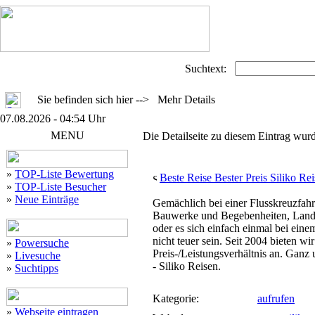
Suchtext:
Sie befinden sich hier --> Mehr Details
07.08.2026 - 04:54 Uhr
MENU
Die Detailseite zu diesem Eintrag wurd
»
TOP-Liste Bewertung
Beste Reise Bester Preis Siliko Re
»
TOP-Liste Besucher
»
Neue Einträge
Gemächlich bei einer Flusskreuzfahrt
Bauwerke und Begebenheiten, Land u
oder es sich einfach einmal bei eine
nicht teuer sein. Seit 2004 bieten wi
»
Powersuche
Preis-/Leistungsverhältnis an. Ganz 
»
Livesuche
- Siliko Reisen.
»
Suchtipps
Kategorie:
aufrufen
»
Webseite eintragen