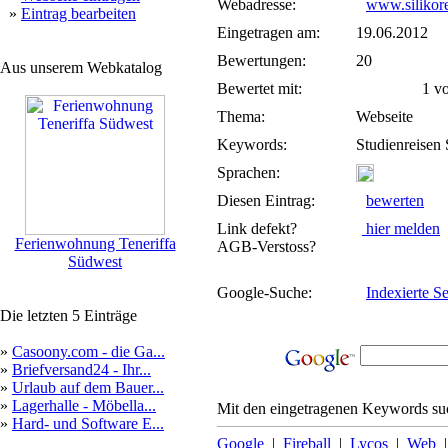
Webadresse:
www.silikore
»
Eintrag bearbeiten
Eingetragen am:
19.06.2012
Bewertungen:
20
Aus unserem Webkatalog
Bewertet mit:
1 von
Thema:
Webseite
Keywords:
Studienreisen 
Sprachen:
Diesen Eintrag:
bewerten
Link defekt?
hier melden
Ferienwohnung Teneriffa
AGB-Verstoss?
Südwest
Google-Suche:
Indexierte Se
Die letzten 5 Einträge
»
Casoony.com - die Ga...
»
Briefversand24 - Ihr...
»
Urlaub auf dem Bauer...
»
Lagerhalle - Möbella...
Mit den eingetragenen Keywords suc
»
Hard- und Software E...
Google
|
Fireball
|
Lycos
|
Web