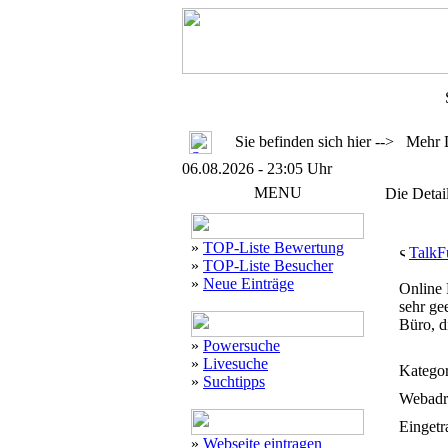
Sie befinden sich hier --> Mehr 
06.08.2026 - 23:05 Uhr
MENU
Die Detai
»
TOP-Liste Bewertung
TalkF
»
TOP-Liste Besucher
»
Neue Einträge
Online 
sehr ge
Büro, d
»
Powersuche
»
Livesuche
Kategor
»
Suchtipps
Webadr
Eingetr
»
Webseite eintragen