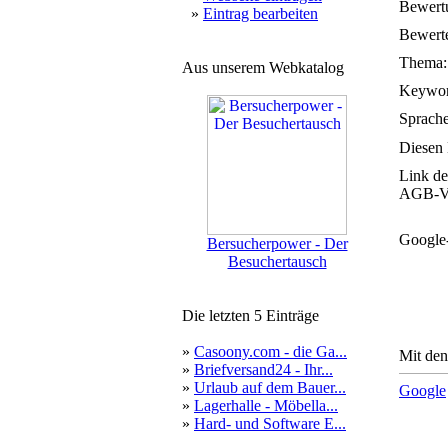
Bewert
»
Eintrag bearbeiten
Bewerte
Thema:
Aus unserem Webkatalog
Keywor
Sprache
Diesen 
Link de
AGB-Ve
Google
Bersucherpower - Der
Besuchertausch
Die letzten 5 Einträge
»
Casoony.com - die Ga...
Mit den
»
Briefversand24 - Ihr...
»
Urlaub auf dem Bauer...
Google
»
Lagerhalle - Möbella...
»
Hard- und Software E...