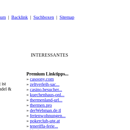
sum
|
Backlink
|
Suchboxen
|
Sitemap
INTERESSANTES
Premium Linktipps...
»
casoony.com
 ist
»
zeltverleih-sac...
andel &
»
casino.besucher...
»
kuechenhaus-onl...
»
thermenland-url...
»
thermen.pro
»
derWebman.de.tl
»
ferienwohnungen...
»
pokerclub-utg.at
»
teneriffa-ferie...