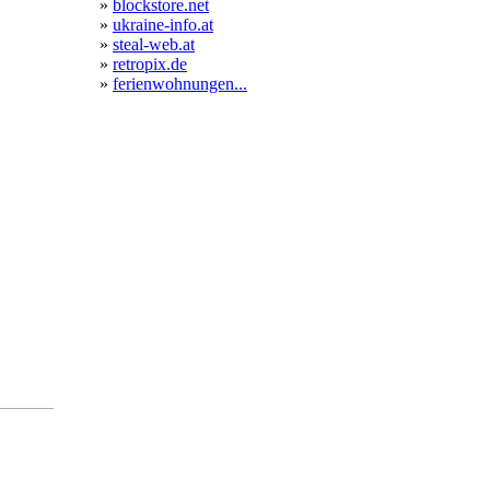
»
blockstore.net
»
ukraine-info.at
»
steal-web.at
»
retropix.de
»
ferienwohnungen...