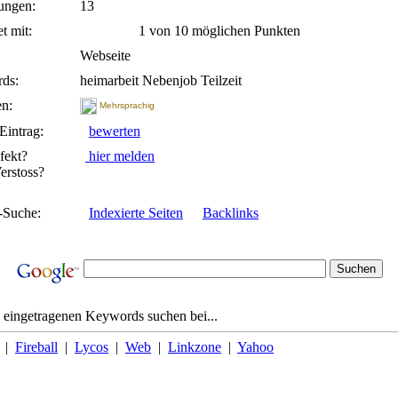
ungen:
13
t mit:
1 von 10 möglichen Punkten
Webseite
ds:
heimarbeit Nebenjob Teilzeit
n:
Mehrsprachig
Eintrag:
bewerten
fekt?
hier melden
rstoss?
-Suche:
Indexierte Seiten
Backlinks
 eingetragenen Keywords suchen bei...
|
Fireball
|
Lycos
|
Web
|
Linkzone
|
Yahoo