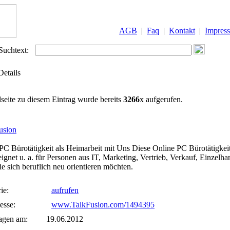
AGB
|
Faq
|
Kontakt
|
Impres
Suchtext:
Details
lseite zu diesem Eintrag wurde bereits
3266
x aufgerufen.
usion
PC Bürotätigkeit als Heimarbeit mit Uns Diese Online PC Bürotätigkeit
eignet u. a. für Personen aus IT, Marketing, Vertrieb, Verkauf, Einzelh
ie sich beruflich neu orientieren möchten.
ie:
aufrufen
esse:
www.TalkFusion.com/1494395
agen am:
19.06.2012