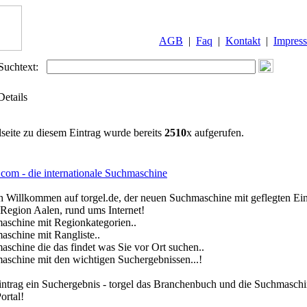
AGB
|
Faq
|
Kontakt
|
Impres
Suchtext:
Details
lseite zu diesem Eintrag wurde bereits
2510
x aufgerufen.
.com - die internationale Suchmaschine
h Willkommen auf torgel.de, der neuen Suchmaschine mit geflegten Ei
 Region Aalen, rund ums Internet!
aschine mit Regionkategorien..
aschine mit Rangliste..
aschine die das findet was Sie vor Ort suchen..
aschine mit den wichtigen Suchergebnissen...!
intrag ein Suchergebnis - torgel das Branchenbuch und die Suchmaschi
ortal!