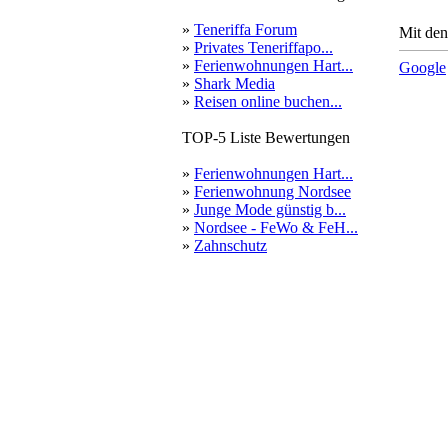
»
Teneriffa Forum
Mit den
»
Privates Teneriffapo...
»
Ferienwohnungen Hart...
Google
»
Shark Media
»
Reisen online buchen...
TOP-5 Liste Bewertungen
»
Ferienwohnungen Hart...
»
Ferienwohnung Nordsee
»
Junge Mode günstig b...
»
Nordsee - FeWo & FeH...
»
Zahnschutz