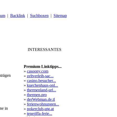
sum
|
Backlink
|
Suchboxen
|
Sitemap
INTERESSANTES
Premium Linktipps...
»
casoony.com
nträgen
»
zeltverleih-sac...
»
casino.besucher...
»
kuechenhaus-onl...
»
thermenland-url...
»
thermen.pro
»
derWebman.de.tl
»
ferienwohnungen...
ne in
»
pokerclub-utg.at
»
teneriffa-ferie...