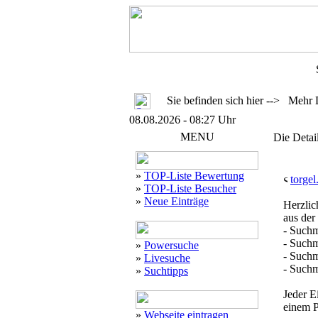
Sie befinden sich hier --> Mehr 
08.08.2026 - 08:27 Uhr
MENU
Die Detai
»
TOP-Liste Bewertung
torgel
»
TOP-Liste Besucher
»
Neue Einträge
Herzlic
aus der
- Suchm
- Suchm
»
Powersuche
- Suchm
»
Livesuche
- Suchm
»
Suchtipps
Jeder E
einem P
»
Webseite eintragen