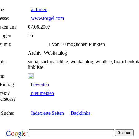
ie:
aufrufen
esse:
www.torgel.com
agen am:
07.06.2007
ungen:
16
t mit:
1 von 10 möglichen Punkten
Archiv, Webkatalog
ds:
suma, suchmaschine, webkatalog, webliste, branchenkat
linkliste
n:
Eintrag:
bewerten
fekt?
hier melden
rstoss?
-Suche:
Indexierte Seiten
Backlinks