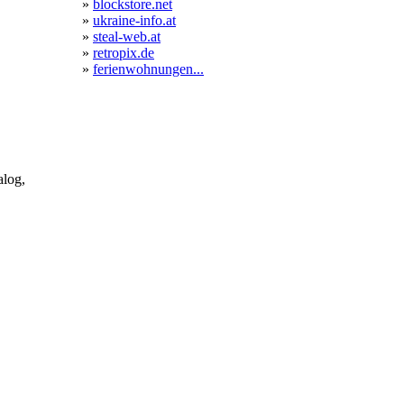
»
blockstore.net
»
ukraine-info.at
»
steal-web.at
»
retropix.de
»
ferienwohnungen...
alog,