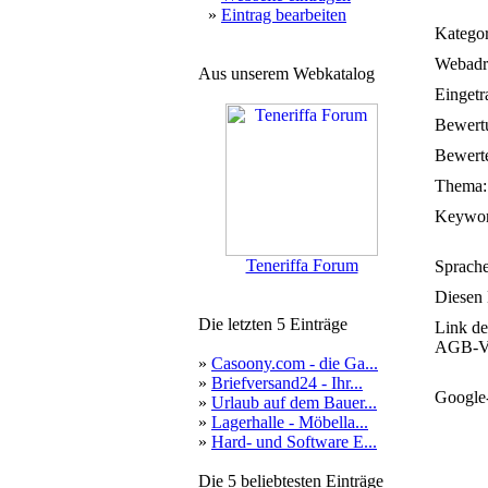
»
Eintrag bearbeiten
Kategor
Webadr
Aus unserem Webkatalog
Eingetr
Bewert
Bewerte
Thema:
Keywor
Teneriffa Forum
Sprache
Diesen 
Die letzten 5 Einträge
Link de
AGB-Ve
»
Casoony.com - die Ga...
»
Briefversand24 - Ihr...
Google
»
Urlaub auf dem Bauer...
»
Lagerhalle - Möbella...
»
Hard- und Software E...
Die 5 beliebtesten Einträge