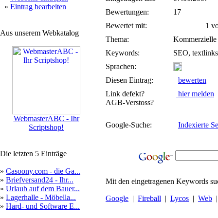
»
Eintrag bearbeiten
Bewertungen:
17
Bewertet mit:
1 von
Aus unserem Webkatalog
Thema:
Kommerzielle
Keywords:
SEO, textlink
Sprachen:
Diesen Eintrag:
bewerten
Link defekt?
hier melden
AGB-Verstoss?
WebmasterABC - Ihr
Google-Suche:
Indexierte Se
Scriptshop!
Die letzten 5 Einträge
»
Casoony.com - die Ga...
»
Briefversand24 - Ihr...
Mit den eingetragenen Keywords suc
»
Urlaub auf dem Bauer...
»
Lagerhalle - Möbella...
Google
|
Fireball
|
Lycos
|
Web
»
Hard- und Software E...