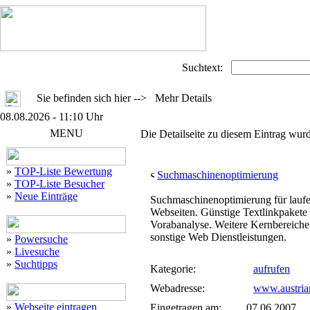
Suchtext:
Sie befinden sich hier --> Mehr Details
08.08.2026 - 11:10 Uhr
MENU
Die Detailseite zu diesem Eintrag wurd
»
TOP-Liste Bewertung
Suchmaschinenoptimierung
»
TOP-Liste Besucher
»
Neue Einträge
Suchmaschinenoptimierung für laufe
Webseiten. Günstige Textlinkpakete
Vorabanalyse. Weitere Kernbereiche
sonstige Web Dienstleistungen.
»
Powersuche
»
Livesuche
»
Suchtipps
Kategorie:
aufrufen
Webadresse:
www.austria
»
Webseite eintragen
Eingetragen am:
07.06.2007