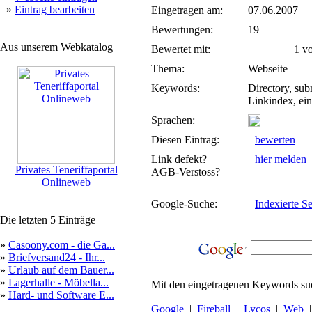
»
Eintrag bearbeiten
Eingetragen am:
07.06.2007
Bewertungen:
19
Aus unserem Webkatalog
Bewertet mit:
1 von
Thema:
Webseite
Keywords:
Directory, sub
Linkindex, ei
Sprachen:
Diesen Eintrag:
bewerten
Link defekt?
hier melden
Privates Teneriffaportal
AGB-Verstoss?
Onlineweb
Google-Suche:
Indexierte Se
Die letzten 5 Einträge
»
Casoony.com - die Ga...
»
Briefversand24 - Ihr...
»
Urlaub auf dem Bauer...
»
Lagerhalle - Möbella...
Mit den eingetragenen Keywords suc
»
Hard- und Software E...
Google
|
Fireball
|
Lycos
|
Web