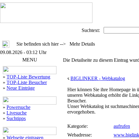
Suchtext:
Sie befinden sich hier --> Mehr Details
09.08.2026 - 03:12 Uhr
MENU
Die Detailseite zu diesem Eintrag wurd
»
TOP-Liste Bewertung
BIGLINKER - Webkatalog
»
TOP-Liste Besucher
»
Neue Einträge
Hier können Sie ihre Homepage in üb
unseren Webkatalog erhöht die Linkp
Besucher.
Unser Webkatalog ist suchmaschinen
»
Powersuche
ervorgehoben.
»
Livesuche
»
Suchtipps
Kategorie:
aufrufen
Webadresse:
www.biglink
»
Webseite eintragen