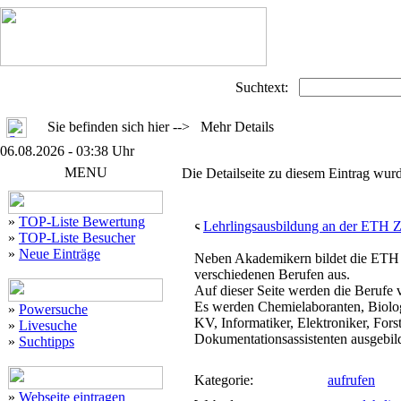
Suchtext:
Sie befinden sich hier --> Mehr Details
06.08.2026 - 03:38 Uhr
MENU
Die Detailseite zu diesem Eintrag wurd
»
TOP-Liste Bewertung
Lehrlingsausbildung an der ETH Z
»
TOP-Liste Besucher
»
Neue Einträge
Neben Akademikern bildet die ETH 
verschiedenen Berufen aus.
Auf dieser Seite werden die Berufe v
Es werden Chemielaboranten, Biolog
»
Powersuche
KV, Informatiker, Elektroniker, Fors
»
Livesuche
Dokumentationsassistenten ausgebild
»
Suchtipps
Kategorie:
aufrufen
»
Webseite eintragen