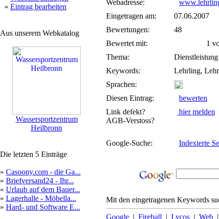
Webadresse:
www.lehrling
»
Eintrag bearbeiten
Eingetragen am:
07.06.2007
Bewertungen:
48
Aus unserem Webkatalog
Bewertet mit:
1 von
Thema:
Dienstleistung
Keywords:
Lehrling, Lehr
Sprachen:
Diesen Eintrag:
bewerten
Link defekt?
hier melden
Wassersportzentrum
AGB-Verstoss?
Heilbronn
Google-Suche:
Indexierte Se
Die letzten 5 Einträge
»
Casoony.com - die Ga...
»
Briefversand24 - Ihr...
»
Urlaub auf dem Bauer...
»
Lagerhalle - Möbella...
Mit den eingetragenen Keywords suc
»
Hard- und Software E...
Google
|
Fireball
|
Lycos
|
Web