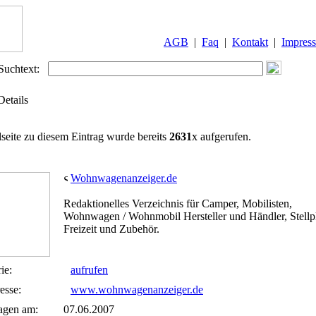
AGB
|
Faq
|
Kontakt
|
Impres
Suchtext:
Details
lseite zu diesem Eintrag wurde bereits
2631
x aufgerufen.
Wohnwagenanzeiger.de
Redaktionelles Verzeichnis für Camper, Mobilisten,
Wohnwagen / Wohnmobil Hersteller und Händler, Stellpl
Freizeit und Zubehör.
ie:
aufrufen
esse:
www.wohnwagenanzeiger.de
agen am:
07.06.2007