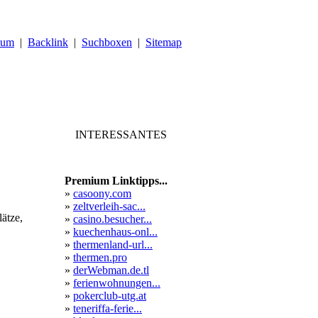
sum
|
Backlink
|
Suchboxen
|
Sitemap
INTERESSANTES
Premium Linktipps...
»
casoony.com
»
zeltverleih-sac...
ätze,
»
casino.besucher...
»
kuechenhaus-onl...
»
thermenland-url...
»
thermen.pro
»
derWebman.de.tl
»
ferienwohnungen...
»
pokerclub-utg.at
»
teneriffa-ferie...