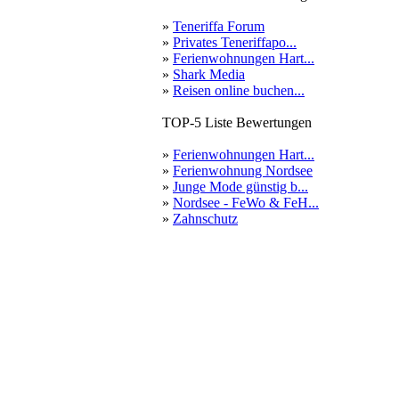
»
Teneriffa Forum
»
Privates Teneriffapo...
»
Ferienwohnungen Hart...
»
Shark Media
»
Reisen online buchen...
TOP-5 Liste Bewertungen
»
Ferienwohnungen Hart...
»
Ferienwohnung Nordsee
»
Junge Mode günstig b...
»
Nordsee - FeWo & FeH...
»
Zahnschutz