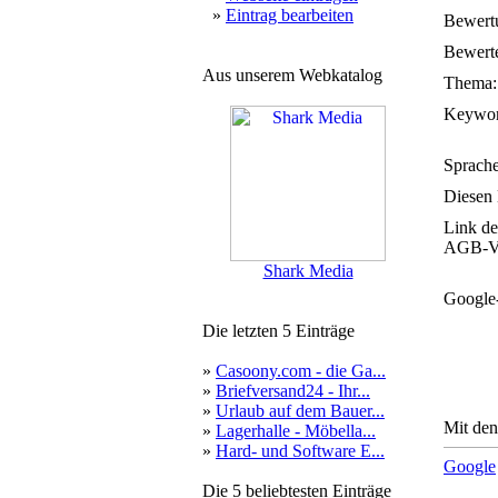
»
Eintrag bearbeiten
Bewert
Bewerte
Aus unserem Webkatalog
Thema:
Keywor
Sprache
Diesen 
Link de
AGB-Ve
Shark Media
Google
Die letzten 5 Einträge
»
Casoony.com - die Ga...
»
Briefversand24 - Ihr...
»
Urlaub auf dem Bauer...
Mit den
»
Lagerhalle - Möbella...
»
Hard- und Software E...
Google
Die 5 beliebtesten Einträge