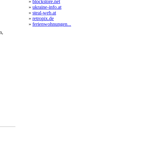
»
blockstore.net
»
ukraine-info.at
»
steal-web.at
»
retropix.de
»
ferienwohnungen...
n,