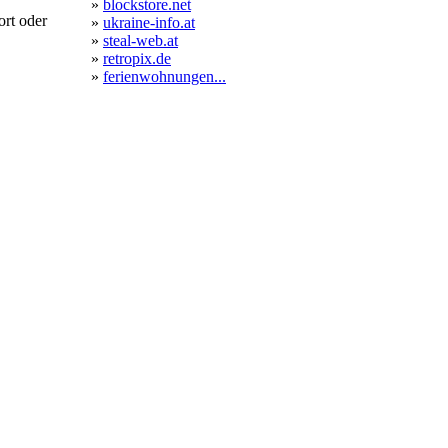
»
blockstore.net
rt oder
»
ukraine-info.at
»
steal-web.at
»
retropix.de
»
ferienwohnungen...