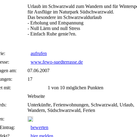
Urlaub im Schwarzwald zum Wandern und für Winterspo
für Ausflüge im Naturpark Südschwarzwald.
Das besondere im Schwarzwaldurlaub
- Erholung und Entspannung
- Null Lärm und null Stress
- Einfach Ruhe genie?en.
ie:
aufrufen
esse:
www.fewo-suedterrasse.de
agen am:
07.06.2007
ungen:
17
t mit:
1 von 10 möglichen Punkten
Webseite
ds:
Unterkünfte, Ferienwohnungen, Schwarzwald, Urlaub,
Wandern, Südschwarzwald, Ferien
n:
Eintrag:
bewerten
fekt?
hier melden