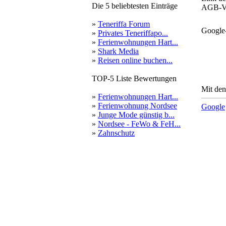
Die 5 beliebtesten Einträge
AGB-Ve
»
Teneriffa Forum
Google
»
Privates Teneriffapo...
»
Ferienwohnungen Hart...
»
Shark Media
»
Reisen online buchen...
TOP-5 Liste Bewertungen
Mit den
»
Ferienwohnungen Hart...
»
Ferienwohnung Nordsee
Google
»
Junge Mode günstig b...
»
Nordsee - FeWo & FeH...
»
Zahnschutz