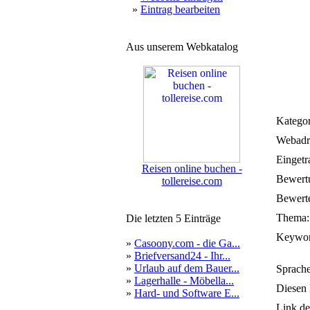
»
Eintrag bearbeiten
Aus unserem Webkatalog
Kategor
Webadr
Eingetr
Reisen online buchen -
Bewert
tollereise.com
Bewerte
Thema:
Die letzten 5 Einträge
Keywor
»
Casoony.com - die Ga...
»
Briefversand24 - Ihr...
»
Urlaub auf dem Bauer...
Sprache
»
Lagerhalle - Möbella...
Diesen 
»
Hard- und Software E...
Link de