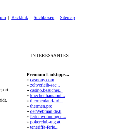
sum
|
Backlink
|
Suchboxen
|
Sitemap
INTERESSANTES
Premium Linktipps...
»
casoony.com
»
zeltverleih-sac...
gsort
»
casino.besucher...
»
kuechenhaus-onl...
idt.
»
thermenland-url...
»
thermen.pro
»
derWebman.de.tl
»
ferienwohnungen...
»
pokerclub-utg.at
»
teneriffa-ferie...