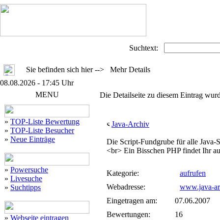
Suchtext:
Sie befinden sich hier --> Mehr Details
08.08.2026 - 17:45 Uhr
MENU
Die Detailseite zu diesem Eintrag wurd
»
TOP-Liste Bewertung
Java-Archiv
»
TOP-Liste Besucher
»
Neue Einträge
Die Script-Fundgrube für alle Java-S
<br> Ein Bisschen PHP findet Ihr auc
»
Powersuche
Kategorie:
aufrufen
»
Livesuche
Webadresse:
www.java-ar
»
Suchtipps
Eingetragen am:
07.06.2007
Bewertungen:
16
»
Webseite eintragen