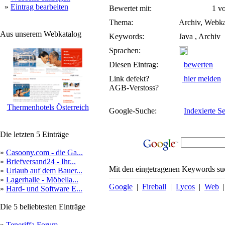
»
Eintrag bearbeiten
Bewertet mit:
1 von
Thema:
Archiv, Webka
Aus unserem Webkatalog
Keywords:
Java , Archiv
Sprachen:
Diesen Eintrag:
bewerten
Link defekt?
hier melden
AGB-Verstoss?
Thermenhotels Österreich
Google-Suche:
Indexierte Se
Die letzten 5 Einträge
»
Casoony.com - die Ga...
»
Briefversand24 - Ihr...
Mit den eingetragenen Keywords suc
»
Urlaub auf dem Bauer...
»
Lagerhalle - Möbella...
Google
|
Fireball
|
Lycos
|
Web
»
Hard- und Software E...
Die 5 beliebtesten Einträge
»
Teneriffa Forum