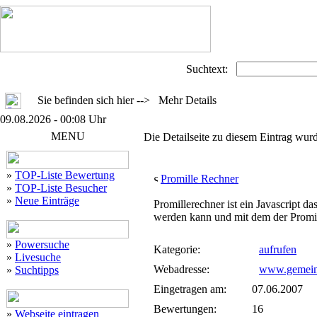
Suchtext:
Sie befinden sich hier --> Mehr Details
09.08.2026 - 00:08 Uhr
MENU
Die Detailseite zu diesem Eintrag wurd
»
TOP-Liste Bewertung
Promille Rechner
»
TOP-Liste Besucher
»
Neue Einträge
Promillerechner ist ein Javascript d
werden kann und mit dem der Promil
»
Powersuche
Kategorie:
aufrufen
»
Livesuche
Webadresse:
www.gemeins
»
Suchtipps
Eingetragen am:
07.06.2007
Bewertungen:
16
»
Webseite eintragen