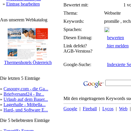
»
Eintrag bearbeiten
Bewertet mit:
1 von
Thema:
Webseite
Aus unserem Webkatalog
Keywords:
promille , rech
Sprachen:
Diesen Eintrag:
bewerten
Link defekt?
hier melden
AGB-Verstoss?
Thermenhotels Österreich
Google-Suche:
Indexierte Se
Die letzten 5 Einträge
»
Casoony.com - die Ga...
»
Briefversand24 - Ihr...
Mit den eingetragenen Keywords suc
»
Urlaub auf dem Bauer...
»
Lagerhalle - Möbella...
Google
|
Fireball
|
Lycos
|
Web
»
Hard- und Software E...
Die 5 beliebtesten Einträge
»
Teneriffa Forum