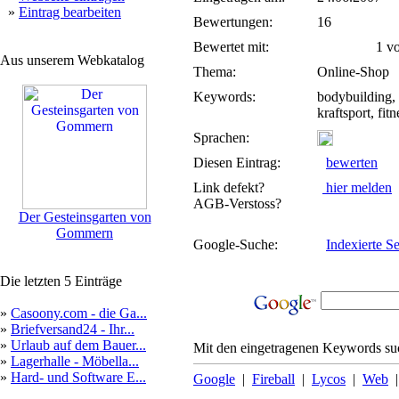
»
Eintrag bearbeiten
Bewertungen:
16
Bewertet mit:
1 von
Aus unserem Webkatalog
Thema:
Online-Shop
Keywords:
bodybuilding, c
kraftsport, fi
Sprachen:
Diesen Eintrag:
bewerten
Link defekt?
hier melden
AGB-Verstoss?
Der Gesteinsgarten von
Gommern
Google-Suche:
Indexierte Se
Die letzten 5 Einträge
»
Casoony.com - die Ga...
»
Briefversand24 - Ihr...
»
Urlaub auf dem Bauer...
Mit den eingetragenen Keywords suc
»
Lagerhalle - Möbella...
»
Hard- und Software E...
Google
|
Fireball
|
Lycos
|
Web