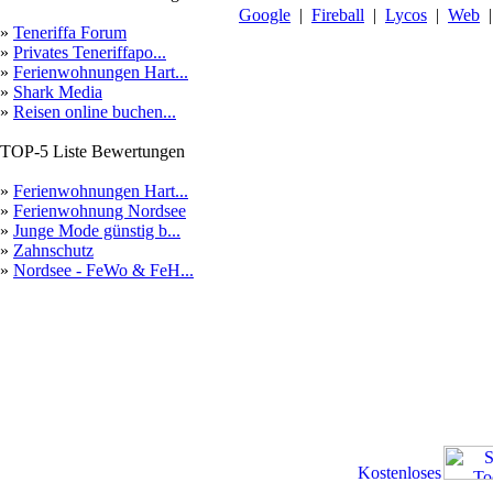
Google
|
Fireball
|
Lycos
|
Web
»
Teneriffa Forum
»
Privates Teneriffapo...
»
Ferienwohnungen Hart...
»
Shark Media
»
Reisen online buchen...
TOP-5 Liste Bewertungen
»
Ferienwohnungen Hart...
»
Ferienwohnung Nordsee
»
Junge Mode günstig b...
»
Zahnschutz
»
Nordsee - FeWo & FeH...