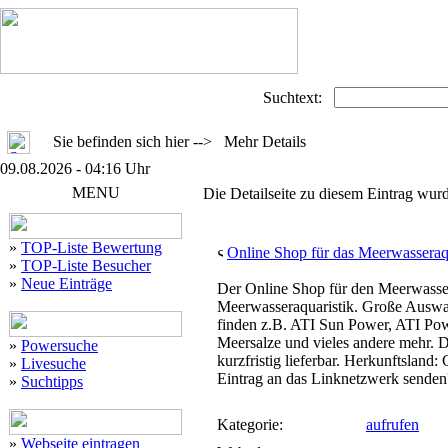
Suchtext:
Sie befinden sich hier --> Mehr Details
09.08.2026 - 04:16 Uhr
MENU
Die Detailseite zu diesem Eintrag wurd
»
TOP-Liste Bewertung
Online Shop für das Meerwassera
»
TOP-Liste Besucher
»
Neue Einträge
Der Online Shop für den Meerwasse
Meerwasseraquaristik. Große Auswa
finden z.B. ATI Sun Power, ATI Pow
Meersalze und vieles andere mehr. D
»
Powersuche
kurzfristig lieferbar. Herkunftsland: Ge
»
Livesuche
Eintrag an das Linknetzwerk sende
»
Suchtipps
Kategorie:
aufrufen
»
Webseite eintragen