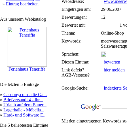
Webadresse:
www.meerwas
»
Eintrag bearbeiten
Eingetragen am:
29.06.2007
Bewertungen:
12
Aus unserem Webkatalog
Bewertet mit:
1 von
Thema:
Online-Shop
Keywords:
meerwasseraqu
Salzwasseraq
Sprachen:
Diesen Eintrag:
bewerten
Ferienhaus Teneriffa
Link defekt?
hier melden
AGB-Verstoss?
Die letzten 5 Einträge
Google-Suche:
Indexierte Se
»
Casoony.com - die Ga...
»
Briefversand24 - Ihr...
»
Urlaub auf dem Bauer...
»
Lagerhalle - Möbella...
»
Hard- und Software E...
Mit den eingetragenen Keywords suc
Die 5 beliebtesten Einträge