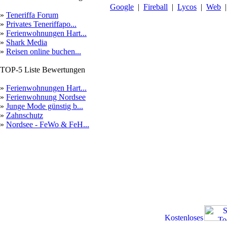
Google
|
Fireball
|
Lycos
|
Web
»
Teneriffa Forum
»
Privates Teneriffapo...
»
Ferienwohnungen Hart...
»
Shark Media
»
Reisen online buchen...
TOP-5 Liste Bewertungen
»
Ferienwohnungen Hart...
»
Ferienwohnung Nordsee
»
Junge Mode günstig b...
»
Zahnschutz
»
Nordsee - FeWo & FeH...