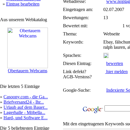
Webadresse:
www.noplagi
»
Eintrag bearbeiten
Eingetragen am:
02.07.2007
Bewertungen:
13
Aus unserem Webkatalog
Bewertet mit:
1 von
Thema:
Webseite
Keywords:
Ebay, fälschun
ralph lauren, 
Sprachen:
Diesen Eintrag:
bewerten
Obertauern Webcams
Link defekt?
hier melden
AGB-Verstoss?
Die letzten 5 Einträge
Google-Suche:
Indexierte Se
»
Casoony.com - die Ga...
»
Briefversand24 - Ihr...
»
Urlaub auf dem Bauer...
»
Lagerhalle - Möbella...
»
Hard- und Software E...
Mit den eingetragenen Keywords suc
Die 5 beliebtesten Einträge