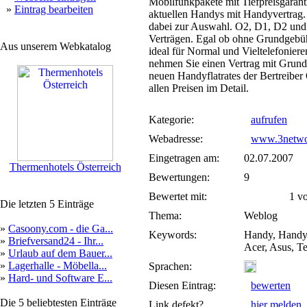
Mobilfunkpakete mit Tiefpreisgaran
»
Eintrag bearbeiten
aktuellen Handys mit Handyvertrag. 
dabei zur Auswahl. O2, D1, D2 und 
Verträgen. Egal ob ohne Grundgebüh
Aus unserem Webkatalog
ideal für Normal und Vieltelefoniere
nehmen Sie einen Vertrag mit Grundg
neuen Handyflatrates der Bertreiber
allen Preisen im Detail.
Kategorie:
aufrufen
Webadresse:
www.3netwo
Eingetragen am:
02.07.2007
Thermenhotels Österreich
Bewertungen:
9
Bewertet mit:
1 von
Die letzten 5 Einträge
Thema:
Weblog
»
Casoony.com - die Ga...
Keywords:
Handy, Handys
»
Briefversand24 - Ihr...
Acer, Asus, Te
»
Urlaub auf dem Bauer...
»
Lagerhalle - Möbella...
Sprachen:
»
Hard- und Software E...
Diesen Eintrag:
bewerten
Die 5 beliebtesten Einträge
Link defekt?
hier melden