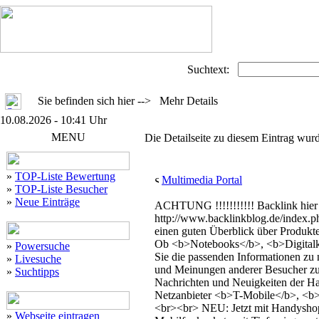
Suchtext:
Sie befinden sich hier --> Mehr Details
10.08.2026 - 10:41 Uhr
MENU
Die Detailseite zu diesem Eintrag wurd
»
TOP-Liste Bewertung
Multimedia Portal
»
TOP-Liste Besucher
»
Neue Einträge
ACHTUNG !!!!!!!!!!! Backlink hier 
http://www.backlinkblog.de/index.ph
einen guten Überblick über Produkt
Ob <b>Notebooks</b>, <b>Digitalk
»
Powersuche
Sie die passenden Informationen zu
»
Livesuche
und Meinungen anderer Besucher zu 
»
Suchtipps
Nachrichten und Neuigkeiten der Ha
Netzanbieter <b>T-Mobile</b>, <
<br><br> NEU: Jetzt mit Handyshop
»
Webseite eintragen