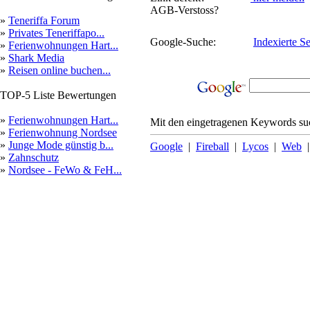
AGB-Verstoss?
»
Teneriffa Forum
»
Privates Teneriffapo...
Google-Suche:
Indexierte Se
»
Ferienwohnungen Hart...
»
Shark Media
»
Reisen online buchen...
TOP-5 Liste Bewertungen
»
Ferienwohnungen Hart...
Mit den eingetragenen Keywords suc
»
Ferienwohnung Nordsee
»
Junge Mode günstig b...
Google
|
Fireball
|
Lycos
|
Web
»
Zahnschutz
»
Nordsee - FeWo & FeH...