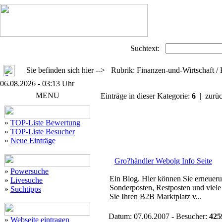
Suchtext:
Sie befinden sich hier --> Rubrik: Finanzen-und-Wirtschaft /
06.08.2026 - 03:13 Uhr
MENU
Einträge in dieser Kategorie:
6
| zurü
»
TOP-Liste Bewertung
»
TOP-Liste Besucher
»
Neue Einträge
Gro?händler Webolg Info Seite
»
Powersuche
Ein Blog. Hier können Sie erneuer
»
Livesuche
Sonderposten, Restposten und viele 
»
Suchtipps
Sie Ihren B2B Marktplatz v...
Datum: 07.06.2007 - Besucher:
425
»
Webseite eintragen