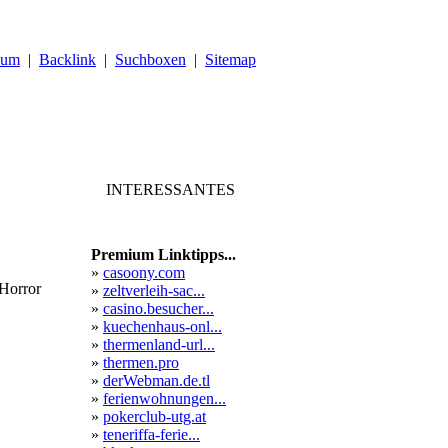
sum
|
Backlink
|
Suchboxen
|
Sitemap
INTERESSANTES
Premium Linktipps...
»
casoony.com
 Horror
»
zeltverleih-sac...
»
casino.besucher...
»
kuechenhaus-onl...
»
thermenland-url...
»
thermen.pro
»
derWebman.de.tl
»
ferienwohnungen...
»
pokerclub-utg.at
»
teneriffa-ferie...