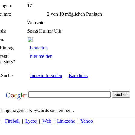
ungen:
17
t mit:
2 von 10 möglichen Punkten
Webseite
ds:
Spass Humor Ulk
n:
Eintrag:
bewerten
fekt?
hier melden
rstoss?
-Suche:
Indexierte Seiten
Backlinks
 eingetragenen Keywords suchen bei...
|
Fireball
|
Lycos
|
Web
|
Linkzone
|
Yahoo