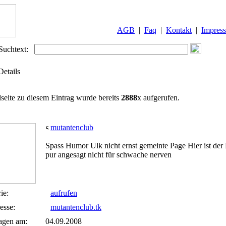
AGB
|
Faq
|
Kontakt
|
Impres
Suchtext:
Details
lseite zu diesem Eintrag wurde bereits
2888
x aufgerufen.
mutantenclub
Spass Humor Ulk nicht ernst gemeinte Page Hier ist der
pur angesagt nicht für schwache nerven
ie:
aufrufen
esse:
mutantenclub.tk
agen am:
04.09.2008