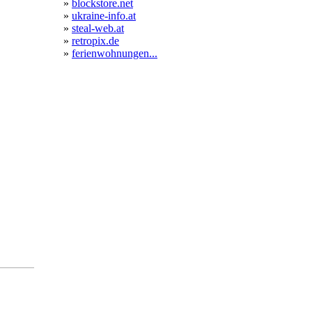
»
blockstore.net
»
ukraine-info.at
»
steal-web.at
»
retropix.de
»
ferienwohnungen...