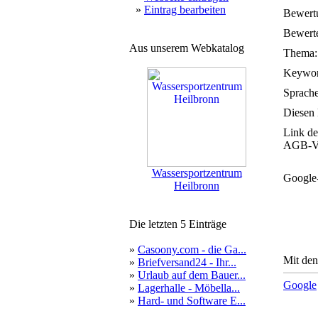
»
Eintrag bearbeiten
Bewert
Bewerte
Aus unserem Webkatalog
Thema:
Keywor
Sprache
Diesen 
Link de
AGB-Ve
Wassersportzentrum
Google
Heilbronn
Die letzten 5 Einträge
»
Casoony.com - die Ga...
Mit den
»
Briefversand24 - Ihr...
»
Urlaub auf dem Bauer...
Google
»
Lagerhalle - Möbella...
»
Hard- und Software E...