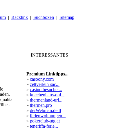
sum
|
Backlink
|
Suchboxen
|
Sitemap
INTERESSANTES
Premium Linktipps...
»
casoony.com
»
zeltverleih-sac...
le
»
casino.besucher...
aden.
»
kuechenhaus-onl...
ualität
»
thermenland-url...
ülle .
»
thermen.pro
»
derWebman.de.tl
»
ferienwohnungen...
»
pokerclub-utg.at
»
teneriffa-ferie...