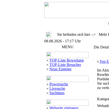
Sie befinden sich hier --> Mehr 
08.08.2026 - 17:17 Uhr
MENU
Die Detai
»
TOP-Liste Bewertung
Top E
»
TOP-Liste Besucher
»
Neue Einträge
Im Aktu
Reselle
Pordukt
Sie suc
»
Powersuche
zu verb
»
Livesuche
»
Suchtipps
Kategor
Webadr
»
Webseite eintragen