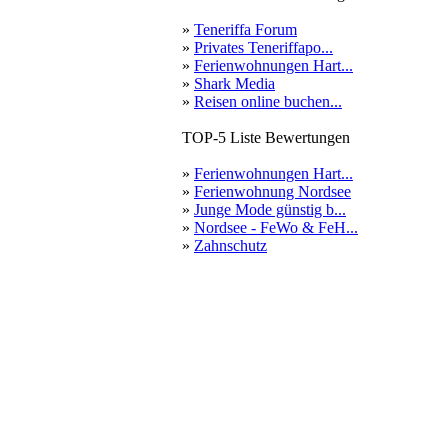
»
Teneriffa Forum
»
Privates Teneriffapo...
»
Ferienwohnungen Hart...
»
Shark Media
»
Reisen online buchen...
TOP-5 Liste Bewertungen
»
Ferienwohnungen Hart...
»
Ferienwohnung Nordsee
»
Junge Mode günstig b...
»
Nordsee - FeWo & FeH...
»
Zahnschutz