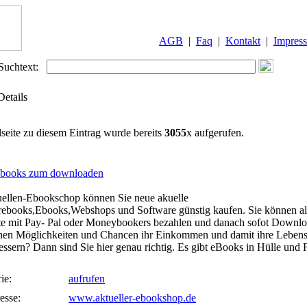
AGB
|
Faq
|
Kontakt
|
Impres
Suchtext:
Details
lseite zu diesem Eintrag wurde bereits
3055
x aufgerufen.
books zum downloaden
ellen-Ebookschop können Sie neue akuelle
rebooks,Ebooks,Webshops und Software günstig kaufen. Sie können al
e mit Pay- Pal oder Moneybookers bezahlen und danach sofot Downlo
hen Möglichkeiten und Chancen ihr Einkommen und damit ihre Lebensq
essern? Dann sind Sie hier genau richtig. Es gibt eBooks in Hülle und F
ie:
aufrufen
esse:
www.aktueller-ebookshop.de