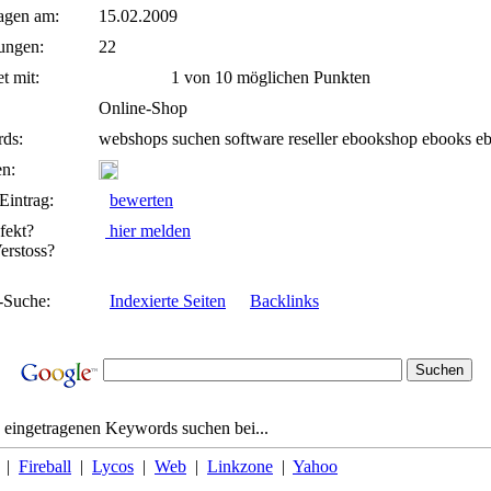
agen am:
15.02.2009
ungen:
22
t mit:
1 von 10 möglichen Punkten
Online-Shop
ds:
webshops suchen software reseller ebookshop ebooks e
n:
Eintrag:
bewerten
fekt?
hier melden
rstoss?
-Suche:
Indexierte Seiten
Backlinks
 eingetragenen Keywords suchen bei...
|
Fireball
|
Lycos
|
Web
|
Linkzone
|
Yahoo