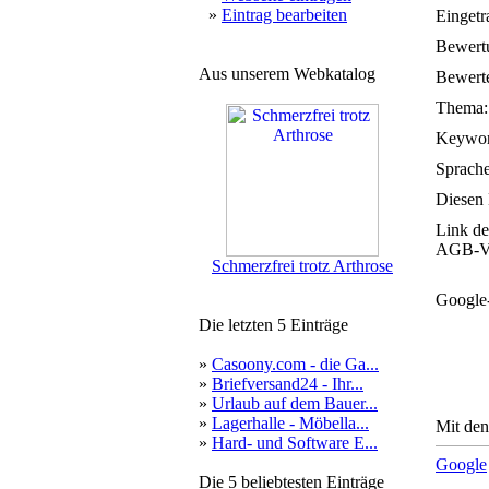
»
Eintrag bearbeiten
Eingetr
Bewert
Aus unserem Webkatalog
Bewerte
Thema:
Keywor
Sprache
Diesen 
Link de
AGB-Ve
Schmerzfrei trotz Arthrose
Google
Die letzten 5 Einträge
»
Casoony.com - die Ga...
»
Briefversand24 - Ihr...
»
Urlaub auf dem Bauer...
»
Lagerhalle - Möbella...
Mit den
»
Hard- und Software E...
Google
Die 5 beliebtesten Einträge