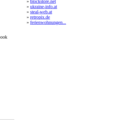
»
blockstore.net
»
ukraine-info.at
»
steal-web.at
»
retropix.de
»
ferienwohnungen...
book