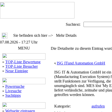
Suchtext:
Sie befinden sich hier --> Mehr Details
07.08.2026 - 17:27 Uhr
MENU
Die Detailseite zu diesem Eintrag wurd
»
TOP-Liste Bewertung
ISG ITund Automation GmbH
»
TOP-Liste Besucher
»
Neue Einträge
ISG IT & Automation GmbH ist ein
(Manufacturing Execution System) f
stellt Funktionen zur Verfügung, di
unumgänglich sind. MES löst 'My E
»
Powersuche
liefert verlässliche, zeitnahe und p
»
Livesuche
getroffen werden können.
»
Suchtipps
Kategorie:
aufrufen
»
Webseite eintragen