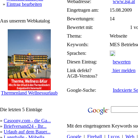
Webadresse:
www.isg.at
»
Eintrag bearbeiten
Eingetragen am:
15.08.2009
Bewertungen:
14
Aus unserem Webkatalog
Bewertet mit:
1 von
Thema:
Webseite
Keywords:
MES Betriebsd
Sprachen:
Diesen Eintrag:
bewerten
Link defekt?
hier melden
AGB-Verstoss?
Google-Suche:
Indexierte Se
Thermenland Wellnessurlaub
Die letzten 5 Einträge
»
Casoony.com - die Ga...
Mit den eingetragenen Keywords suc
»
Briefversand24 - Ihr...
»
Urlaub auf dem Bauer...
Google
|
Fireball
|
Lycos
|
Web
»
Lagerhalle - Möbella...