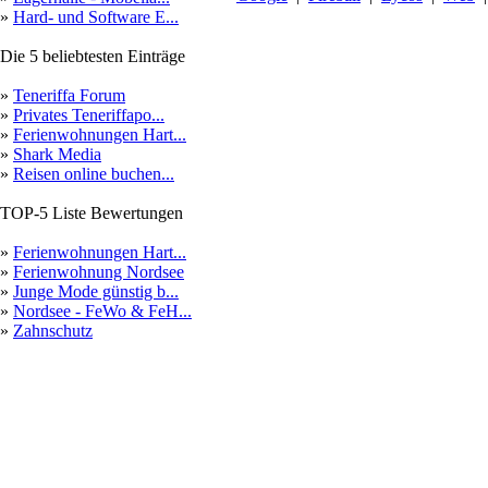
»
Hard- und Software E...
Die 5 beliebtesten Einträge
»
Teneriffa Forum
»
Privates Teneriffapo...
»
Ferienwohnungen Hart...
»
Shark Media
»
Reisen online buchen...
TOP-5 Liste Bewertungen
»
Ferienwohnungen Hart...
»
Ferienwohnung Nordsee
»
Junge Mode günstig b...
»
Nordsee - FeWo & FeH...
»
Zahnschutz