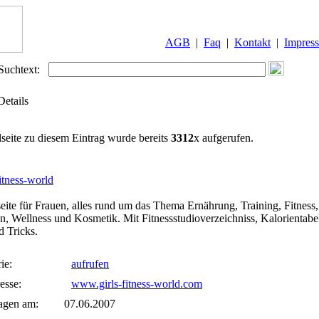
AGB
|
Faq
|
Kontakt
|
Impres
Suchtext:
Details
lseite zu diesem Eintrag wurde bereits
3312
x aufgerufen.
fitness-world
seite für Frauen, alles rund um das Thema Ernährung, Training, Fitness,
on, Wellness und Kosmetik. Mit Fitnessstudioverzeichniss, Kalorientabe
d Tricks.
ie:
aufrufen
esse:
www.girls-fitness-world.com
agen am:
07.06.2007