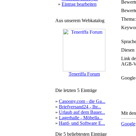
Bewert
»
Eintrag bearbeiten
Bewerte
Thema:
Aus unserem Webkatalog
Keywor
Sprache
Diesen 
Link de
AGB-Ve
Teneriffa Forum
Google
Die letzten 5 Einträge
»
Casoony.com - die Ga...
»
Briefversand24 - Ihr...
»
Urlaub auf dem Bauer...
Mit den
»
Lagerhalle - Möbella...
»
Hard- und Software E...
Google
Die 5 beliebtesten Einträge