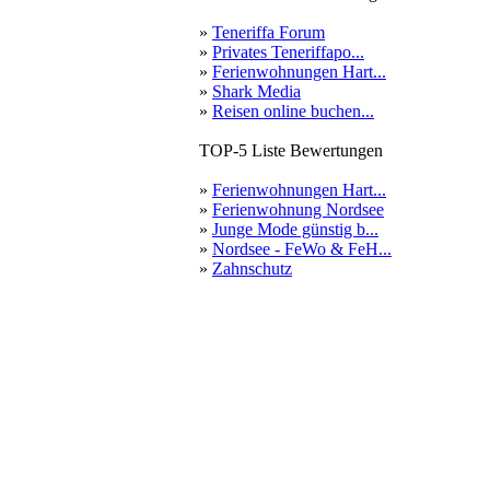
»
Teneriffa Forum
»
Privates Teneriffapo...
»
Ferienwohnungen Hart...
»
Shark Media
»
Reisen online buchen...
TOP-5 Liste Bewertungen
»
Ferienwohnungen Hart...
»
Ferienwohnung Nordsee
»
Junge Mode günstig b...
»
Nordsee - FeWo & FeH...
»
Zahnschutz