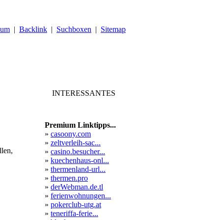
sum
|
Backlink
|
Suchboxen
|
Sitemap
INTERESSANTES
Premium Linktipps...
»
casoony.com
»
zeltverleih-sac...
llen,
»
casino.besucher...
»
kuechenhaus-onl...
»
thermenland-url...
»
thermen.pro
»
derWebman.de.tl
»
ferienwohnungen...
»
pokerclub-utg.at
»
teneriffa-ferie...