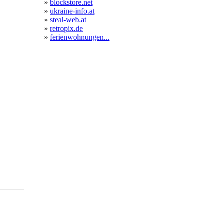
»
blockstore.net
»
ukraine-info.at
»
steal-web.at
»
retropix.de
»
ferienwohnungen...